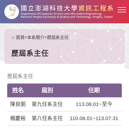
跳
到
主
要
內
:::
首頁
>
本系簡介
>
歷屆系主任
容
區
塊
歷屆系主任
歷屆系主任
姓名
屆別
任期
陳良弼
第九任系主任
113.08.01~至今
楊慶裕
第八任系主任
110.08.01~113.07.31