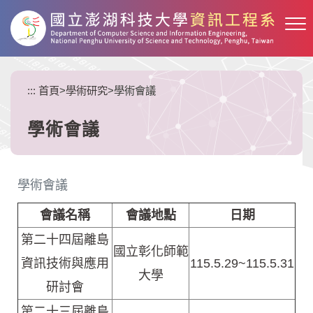
跳
到
主
要
內
:::
首頁
>
學術研究
>
學術會議
容
區
塊
學術會議
學術會議
會議名稱
會議地點
日期
第二十四屆離島
國立彰化師範
資訊技術與應用
115.5.29~115.5.31
大學
研討會
第二十三屆離島