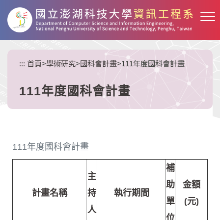
跳
到
主
要
內
:::
首頁
>
學術研究
>
國科會計畫
>
111年度國科會計畫
容
區
塊
111年度國科會計畫
111年度國科會計畫
補
主
助
金額
計畫名稱
持
執行期間
單
(元)
人
位