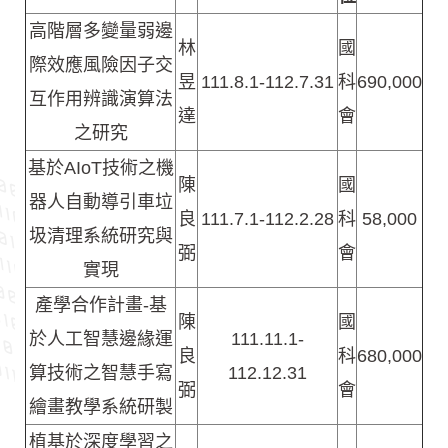
高階層多變量弱邊
林
國
際效應風險因子交
昱
111.8.1-112.7.31
科
690,000
互作用辨識演算法
達
會
之研究
基於AIoT技術之機
陳
國
器人自動導引車垃
良
111.7.1-112.2.28
科
58,000
圾清理系統研究與
弼
會
實現
產學合作計畫-基
陳
國
於人工智慧邊緣運
111.11.1-
良
科
680,000
算技術之智慧手寫
112.12.31
弼
會
繪畫教學系統研製
植基於深度學習之