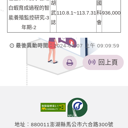
胡
國
白蝦育成過程的智
武
110.8.1~113.7.31
科
936,000
能養殖監控研究-3
誌
會
年期-2
最後異動時間：
2024-03-07 上午 09:09:59
友
回上頁
善
列
印
地址︰880011澎湖縣馬公市六合路300號