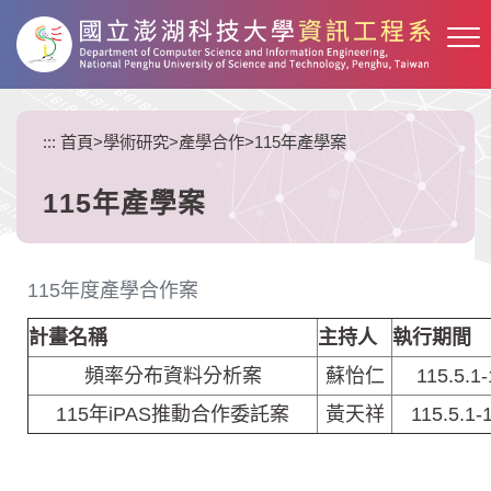
跳
到
主
要
內
:::
首頁
>
學術研究
>
產學合作
>
115年產學案
容
區
塊
115年產學案
115年度產學合作案
計畫名稱
主持人
執行期間
頻率分布資料分析案
蘇怡仁
115.5.1-
115年iPAS推動合作委託案
黃天祥
115.5.1-