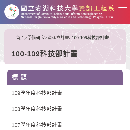
跳
到
主
要
內
:::
首頁
>
學術研究
>
國科會計畫
>
100-109科技部計畫
容
區
塊
100-109科技部計畫
標 題
109學年度科技部計畫
108學年度科技部計畫
107學年度科技部計畫