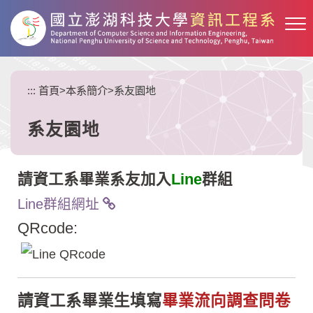
跳
到
主
要
內
:::
首頁
>
本系簡介
>
系友園地
容
區
塊
系友園地
請資工系畢業系友加入
Line
群組
Line群組網址
QRcode:
請資工系畢業生填寫
畢業流向調查問卷