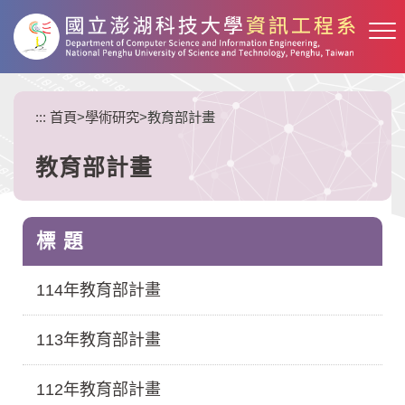
跳
到
主
要
內
:::
首頁
>
學術研究
>
教育部計畫
容
區
塊
教育部計畫
標 題
114年教育部計畫
113年教育部計畫
112年教育部計畫