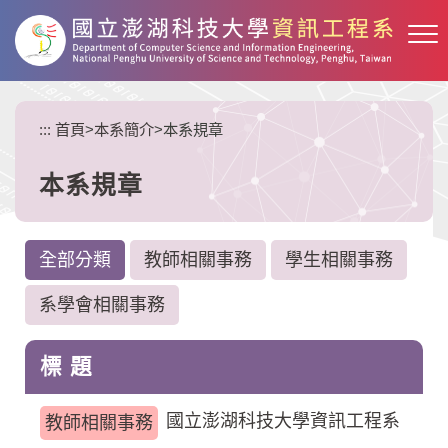
跳
到
主
要
內
:::
首頁
>
本系簡介
>
本系規章
容
區
塊
本系規章
全部分類
教師相關事務
學生相關事務
系學會相關事務
標 題
國立澎湖科技大學資訊工程系
教師相關事務