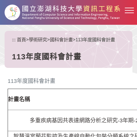
跳
到
主
要
內
:::
首頁
>
學術研究
>
國科會計畫
>
113年度國科會計畫
容
區
塊
113年度國科會計畫
113年度國科會計畫
計畫名稱
多重疾病基因共表達網路分析之研究-3年期-
智慧溫室蘭花監控及生產線自動化包裝分類系統之研