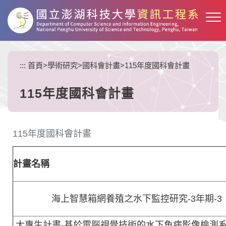
跳
到
主
要
內
:::
首頁
>
學術研究
>
國科會計畫
>
115年度國科會計畫
容
區
塊
115年度國科會計畫
115年度國科會計畫
計畫名稱
海上智慧箱網養殖之水下監控研究-3年期-3
大專生計畫-基於電腦視覺技術的水下魚病影像檢測系