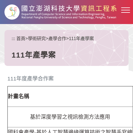
跳
到
主
要
內
:::
首頁
>
學術研究
>
產學合作
>
111年產學案
容
區
塊
111年產學案
111年度產學合作案
計畫名稱
基於深度學習之視訊檢測方法應用
國科會產學-基於人工智慧邊緣運算技術之智慧手寫繪