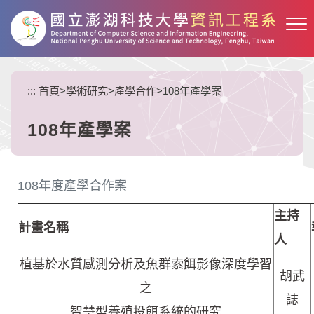
跳
到
主
要
內
:::
首頁
>
學術研究
>
產學合作
>
108年產學案
容
區
塊
108年產學案
108年度產學合作案
主持
計畫名稱
人
植基於水質感測分析及魚群索餌影像深度學習
胡武
之
誌
智慧型養殖投餌系統的研究