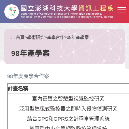
跳
到
主
要
內
:::
首頁
>
學術研究
>
產學合作
>
98年產學案
容
區
塊
98年產學案
98年度產學合作案
計畫名稱
室內養殖之智慧型視覺監控研究
泛用型巡曳式監控器之即時入侵物偵測研究
結合GPS和GPRS之計程車管理系統