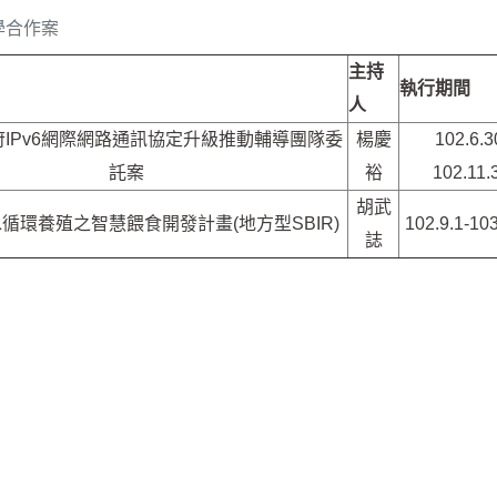
學合作案
主持
執行期間
人
政府IPv6網際網路通訊協定升級推動輔導團隊委
楊慶
102.6.3
託案
裕
102.11.
胡武
循環養殖之智慧餵食開發計畫(地方型SBIR)
102.9.1-103
誌