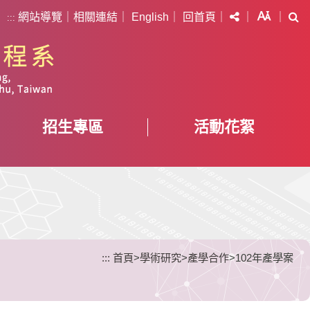
分享
字級
搜
網站導覽
｜
相關連結
｜
English
｜
回首頁
｜
｜
｜
:::
招生專區
活動花絮
:::
首頁
>
學術研究
>
產學合作
>
102年產學案