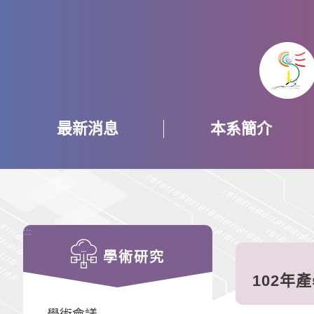
跳
到
主
要
內
容
區
塊
最新消息
本系簡介
:::
學術研究
102年